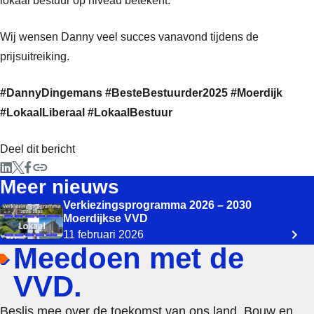
lokaal bestuur op niveau betekent.
Wij wensen Danny veel succes vanavond tijdens de
prijsuitreiking.
#DannyDingemans
#BesteBestuurder2025
#Moerdijk
#LokaalLiberaal
#LokaalBestuur
Deel dit bericht
Meer nieuws
Verkiezingsprogramma 2026 – 2030
Moerdijkse VVD
11 februari 2026
Meedoen met de
VVD.
Beslis mee over de toekomst van ons land. Bouw en