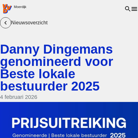
VVD.nl - Ga naar de homepage
Open 
Moerdijk
Nieuwsoverzicht
Danny Dingemans
genomineerd voor
Beste lokale
bestuurder 2025
4 februari 2026