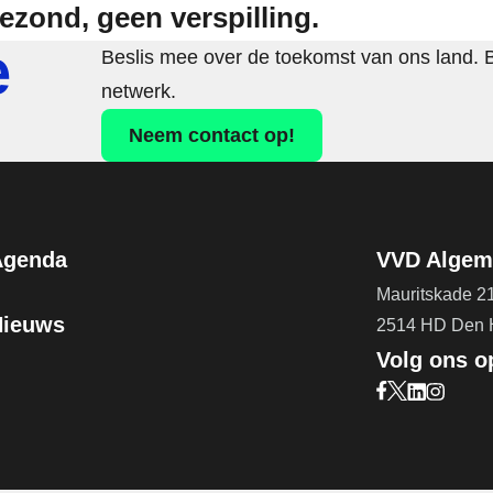
ezond, geen verspilling.
e
Beslis mee over de toekomst van ons land. 
netwerk.
Neem contact op!
Agenda
VVD Algeme
Mauritskade 2
Nieuws
2514 HD Den
Volg ons o
Bezoek onze F
Bezoek onze 
Bezoek on
Bezoek 