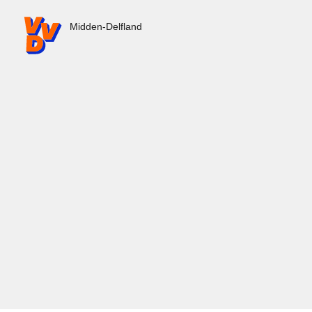
VVD.nl - Ga naar de homepage
Midden-Delfland