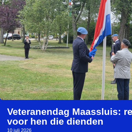
Veteranendag Maassluis: r
voor hen die dienden
10 juli 2026