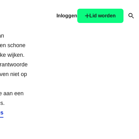
Inloggen
Lid worden
Ope
an
e en schone
ke wijken.
erantwoorde
ven niet op
we aan een
s.
is