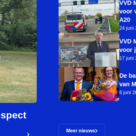
VVD M
voor 
A20
24 juni
VVD M
voor 
17 juni
De ba
van M
6 juni 
espect
Meer nieuws