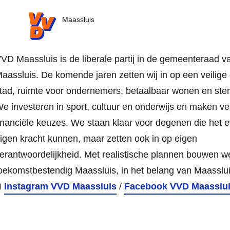
VVD.nl
Maassluis
VD Maassluis is de liberale partij in de gemeenteraad v
aassluis. De komende jaren zetten wij in op een veilig
tad, ruimte voor ondernemers, betaalbaar wonen en ster
e investeren in sport, cultuur en onderwijs en maken v
inanciële keuzes. We staan klaar voor degenen die het e
igen kracht kunnen, maar zetten ook in op eigen
erantwoordelijkheid. Met realistische plannen bouwen 
oekomstbestendig Maassluis, in het belang van Maasslui

Instagram VVD Maassluis
/
Facebook VVD Maasslu