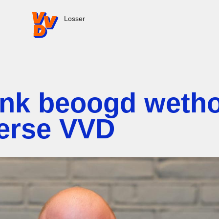
VVD.nl - Ga naar de homepage
Losser
ink beoogd weth
erse VVD