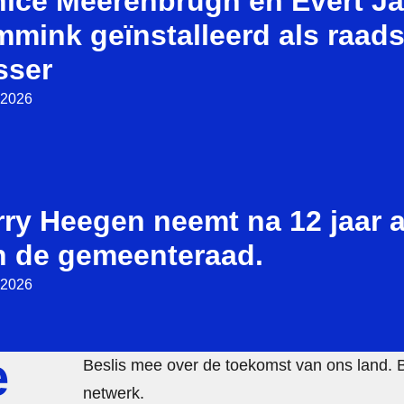
nice Meerenbrugh en Evert J
mink geïnstalleerd als raads
sser
l 2026
rry Heegen neemt na 12 jaar 
n de gemeenteraad.
l 2026
e
Beslis mee over de toekomst van ons land. 
netwerk.