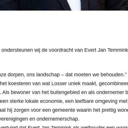
 ondersteunen wij de voordracht van Evert Jan Temmin
ze dorpen, ons landschap – dat moeten we behouden.”
 het koesteren van wat Losser uniek maakt, gecombineerd
 Als bewoner van het buitengebied en als ondernemer be
een sterke lokale economie, een leefbare omgeving met ru
at hij zorgen voor een gemeente waarin het prettig wone
verenigingen en ondernemerschap.
overtuigd dat Evert Jan Temmink als wethouder een waard