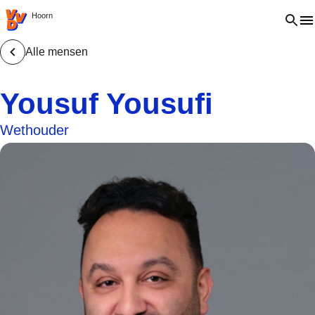
VVD.nl - Ga naar de homepage
Open 
Hoorn
Alle mensen
Yousuf Yousufi
Wethouder