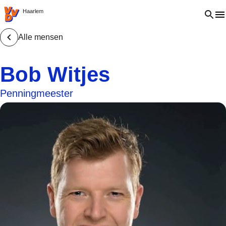
VVD.nl - Ga naar de homepage
Open 
Haarlem
Alle mensen
Bob Witjes
Penningmeester