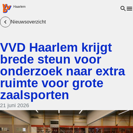
VVD.nl - Ga naar de homepage
Open 
Haarlem
Nieuwsoverzicht
VVD Haarlem krijgt
brede steun voor
onderzoek naar extra
ruimte voor grote
zaalsporten
21 juni 2026