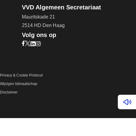
VVD Algemeen Secretariaat
Mauritskade 21
2514 HD Den Haag
Volg ons op
Bezoek onze Facebook pagina (opent in nieuw ta
Bezoek onze X pagina (opent in nieuw tabblad)
Bezoek onze LinkedIn pagina (opent in nieuw 
Bezoek onze Instagram pagina (opent in ni
Privacy & Cookie Protocol
Wijzigen lidmaatschap
Disclaimer
Lees