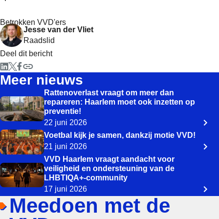
Betrokken VVD'ers
Jesse van der Vliet
Raadslid
Deel dit bericht
Meer nieuws
Rattenoverlast vraagt om meer dan
repareren: Haarlem moet ook inzetten op
preventie!
22 juni 2026
Voetbal kijk je samen, dankzij motie VVD!
21 juni 2026
VVD Haarlem vraagt aandacht voor
veiligheid en ondersteuning van de
LHBTIQA+-community
17 juni 2026
Meedoen met de