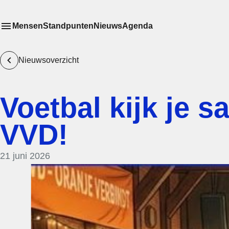
Mensen
Standpunten
Nieuws
Agenda
Toon
Meer menu items
het submenu van
Nieuwsoverzicht
Voetbal kijk je 
VVD!
21 juni 2026