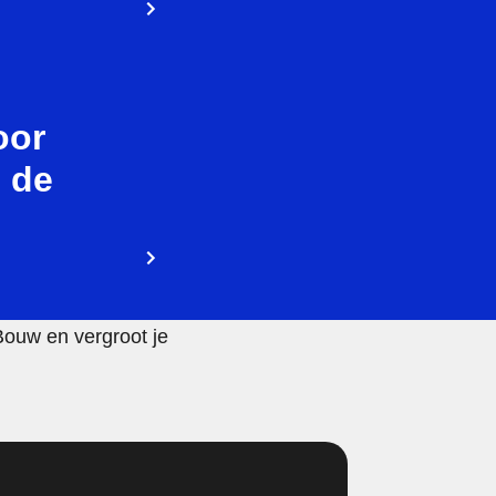
oor
 de
Bouw en vergroot je