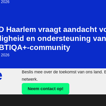
i 2026
D Haarlem vraagt aandacht v
ligheid en ondersteuning van
BTIQA+-community
i 2026
e
Beslis mee over de toekomst van ons land. 
netwerk.
Neem contact op!