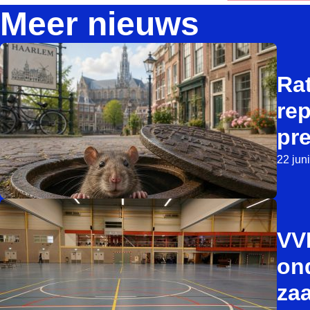
Meer nieuws
Ra
re
pre
22 jun
VVD
ond
za