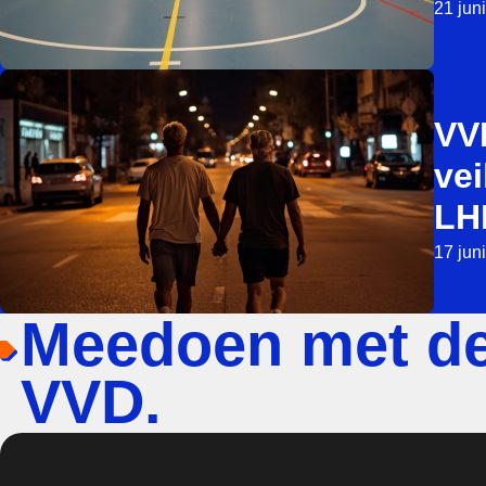
21 jun
VV
vei
LH
17 jun
Meedoen met d
VVD.