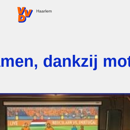
VVD.nl - Ga naar de homepage
Haarlem
samen, dankzij mo