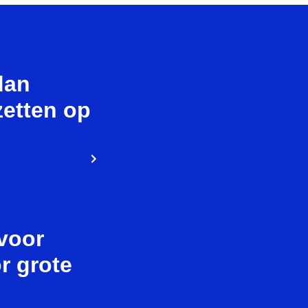
dan
zetten op
voor
r grote