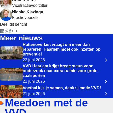
Vicefractievoorzitter
Nienke Klazinga
Fractievoorzitter
Deel dit bericht
Meer nieuws
Rattenoverlast vraagt om meer dan
repareren: Haarlem moet ook inzetten op
preventie!
22 juni 2026
VVD Haarlem krijgt brede steun voor
onderzoek naar extra ruimte voor grote
zaalsporten
21 juni 2026
Voetbal kijk je samen, dankzij motie VVD!
21 juni 2026
Meedoen met de
VVD.