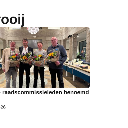
ooij
 raadscommissieleden benoemd
026