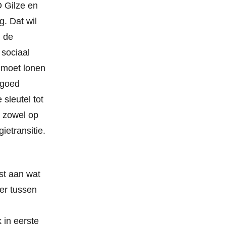
D Gilze en
g. Dat wil
, de
 sociaal
 moet lonen
 goed
sleutel tot
e zowel op
ietransitie.
st aan wat
er tussen
 in eerste