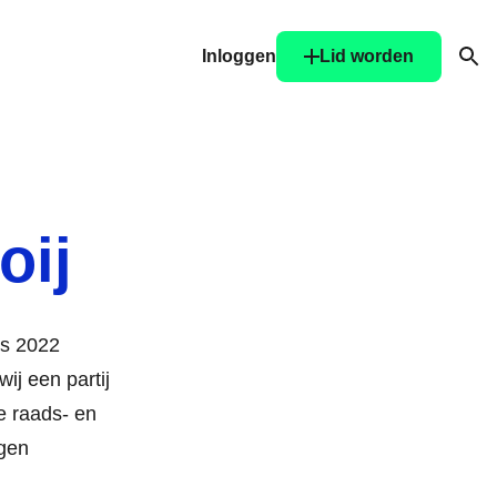
Inloggen
Lid worden
Ope
oij
ds 2022
wij een partij
e raads- en
igen