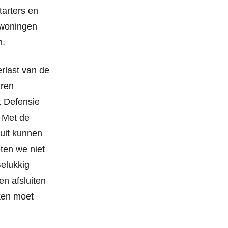
tarters en
rwoningen
n.
erlast van de
aren
t Defensie
. Met de
uit kunnen
ten we niet
Gelukkig
n afsluiten
ken moet