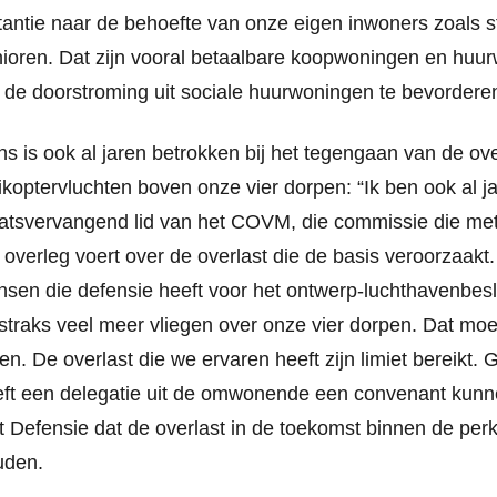
tantie naar de behoefte van onze eigen inwoners zoals s
ioren. Dat zijn vooral betaalbare koopwoningen en huu
de doorstroming uit sociale huurwoningen te bevordere
s is ook al jaren betrokken bij het tegengaan van de ov
ikoptervluchten boven onze vier dorpen: “Ik ben ook al j
atsvervangend lid van het COVM, die commissie die me
 overleg voert over de overlast die de basis veroorzaakt
sen die defensie heeft voor het ontwerp-luchthavenbesl
straks veel meer vliegen over onze vier dorpen. Dat moe
len. De overlast die we ervaren heeft zijn limiet bereikt. 
ft een delegatie uit de omwonende een convenant kunne
 Defensie dat de overlast in de toekomst binnen de per
uden.