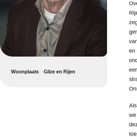
Ove
Rij
zeg
gem
va
en
ond
een
Woonplaats
Gilze en Rijen
str
Ons
Als
we 
dez
toe