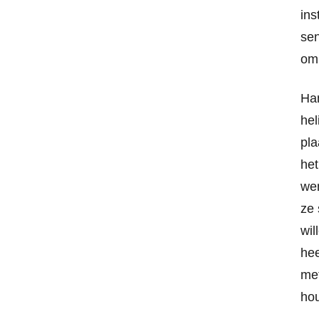
ins
sen
om 
Han
hel
pla
het
wen
ze 
wil
hee
met
ho