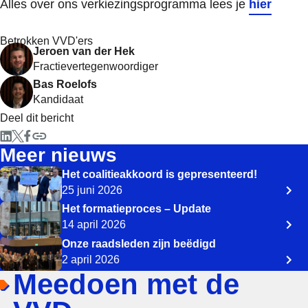
Alles over ons verkiezingsprogramma lees je
hier
Betrokken VVD'ers
Jeroen van der Hek
Fractievertegenwoordiger
Bas Roelofs
Kandidaat
Deel dit bericht
Meer nieuws
Het coalitieakkoord is gepresenteerd!
25 juni 2026
Het formatieproces – Update
14 april 2026
Onze raadsleden zijn beëdigd
2 april 2026
Meedoen met de