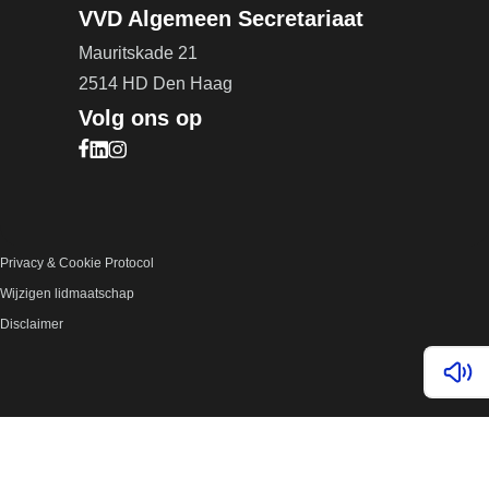
VVD Algemeen Secretariaat
Mauritskade 21
2514 HD Den Haag
Volg ons op
Bezoek onze Facebook pagina (opent in nieuw ta
Bezoek onze LinkedIn pagina (opent in nieuw ta
Bezoek onze Instagram pagina (opent in nieuw
Privacy & Cookie Protocol
Wijzigen lidmaatschap
Disclaimer
Lees