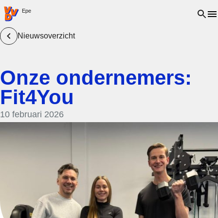
VVD.nl - Ga naar de homepage
Open 
Epe
Nieuwsoverzicht
Onze ondernemers:
Fit4You
10 februari 2026