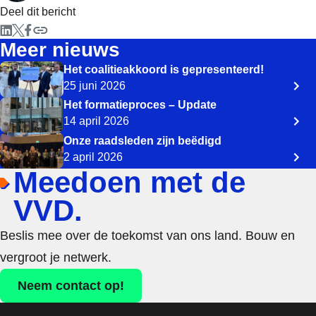
Deel dit bericht
Meer nieuws
Het coalitieakkoord is gepresenteerd!
25 juni 2026
Het formatieproces – Update
14 april 2026
Onze raadsleden zijn beëdigd
2 april 2026
Meedoen met de
VVD.
Beslis mee over de toekomst van ons land. Bouw en
vergroot je netwerk.
Neem contact op!