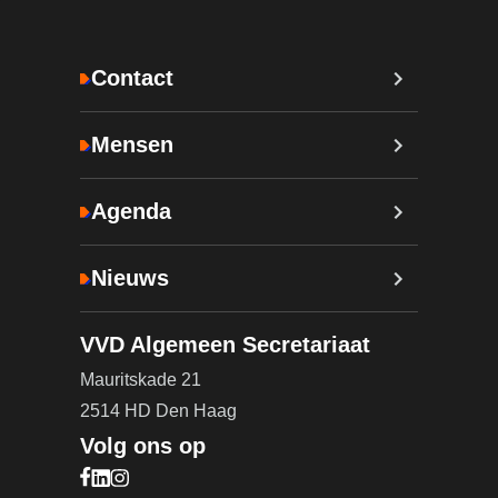
Contact
Mensen
Agenda
Nieuws
VVD Algemeen Secretariaat
Mauritskade 21
2514 HD Den Haag
Volg ons op
Bezoek onze Facebook pagina (opent in nieuw ta
Bezoek onze LinkedIn pagina (opent in nieuw ta
Bezoek onze Instagram pagina (opent in nieuw