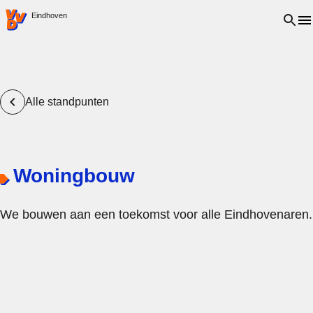
VVD.nl - Ga naar de homepage
Open 
Eindhoven
Alle standpunten
Woningbouw
We bouwen aan een toekomst voor alle Eindhovenaren.