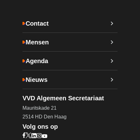
Contact
Mensen
Agenda
Nieuws
VVD Algemeen Secretariaat
Mauritskade 21
2514 HD Den Haag
Volg ons op
Bezoek onze Facebook pagina (opent in nieuw ta
Bezoek onze X pagina (opent in nieuw tabblad)
Bezoek onze LinkedIn pagina (opent in nieuw 
Bezoek onze Instagram pagina (opent in ni
Bezoek onze YouTube pagina (opent in n