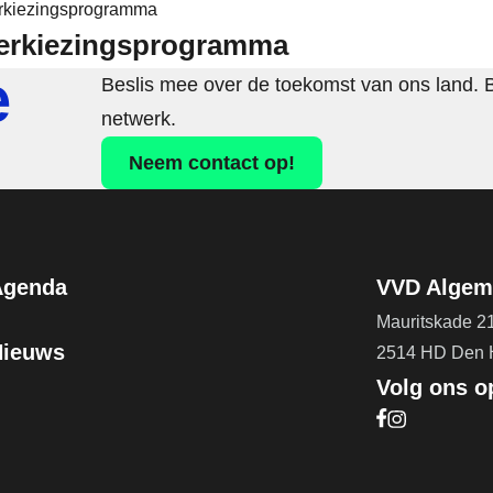
rkiezingsprogramma
erkiezingsprogramma
e
Beslis mee over de toekomst van ons land. 
netwerk.
Neem contact op!
Agenda
VVD Algeme
Mauritskade 2
Nieuws
2514 HD Den
Volg ons o
Bezoek onze F
Bezoek onze 