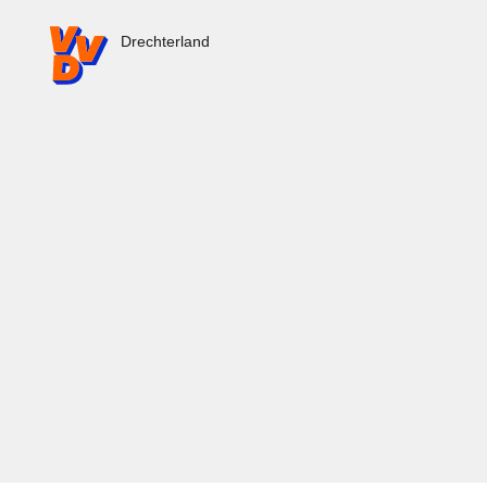
VVD.nl - Ga naar de homepage
Drechterland