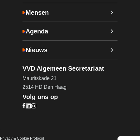
Mensen
Agenda
Nieuws
VVD Algemeen Secretariaat
Mauritskade 21
2514 HD Den Haag
Volg ons op
Bezoek onze Facebook pagina (opent in nieuw ta
Bezoek onze LinkedIn pagina (opent in nieuw ta
Bezoek onze Instagram pagina (opent in nieuw
Privacy & Cookie Protocol