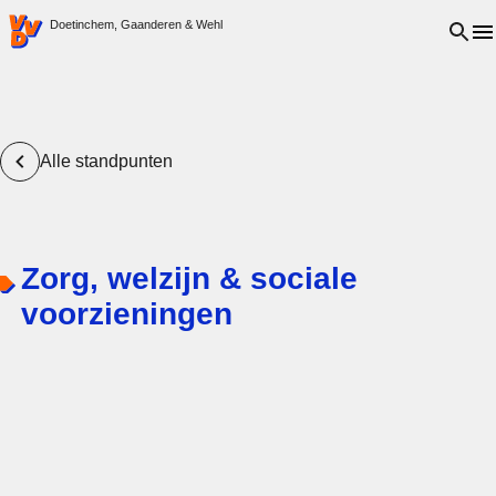
VVD.nl - Ga naar de homepage
Open 
Doetinchem, Gaanderen & Wehl
Alle standpunten
Zorg, welzijn & sociale
voorzieningen