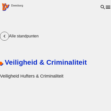
VVD.nl - Ga naar de homepage
Open 
Doesburg
Alle standpunten
Veiligheid & Criminaliteit
Veiligheid Hufters & Criminaliteit