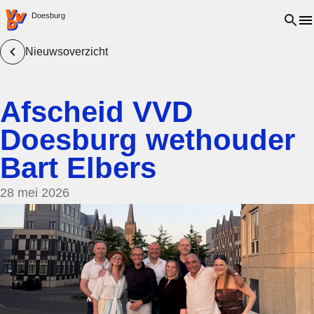
VVD.nl - Ga naar de homepage
Open 
Doesburg
Nieuwsoverzicht
Afscheid VVD
Doesburg wethouder
Bart Elbers
28 mei 2026