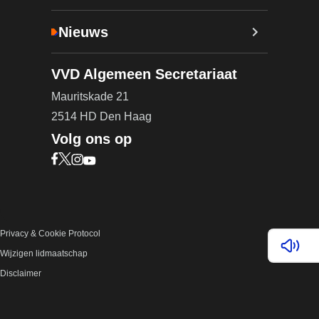
Nieuws
VVD Algemeen Secretariaat
Mauritskade 21
2514 HD Den Haag
Volg ons op
Bezoek onze Facebook pagina (opent in nieuw ta
Bezoek onze X pagina (opent in nieuw tabblad)
Bezoek onze Instagram pagina (opent in nieuw
Bezoek onze YouTube pagina (opent in nieu
Privacy & Cookie Protocol
Lees v
Wijzigen lidmaatschap
Disclaimer