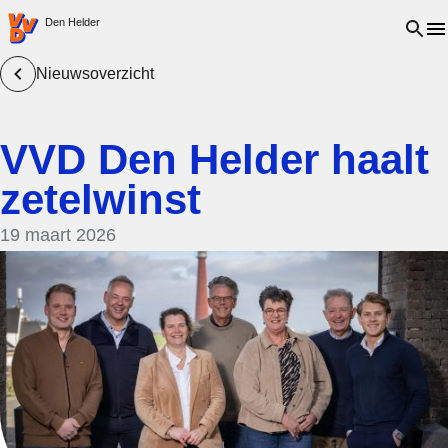
VVD.nl - Ga naar de homepage
Open 
Den Helder
Nieuwsoverzicht
VVD Den Helder haalt
zetelwinst
19 maart 2026