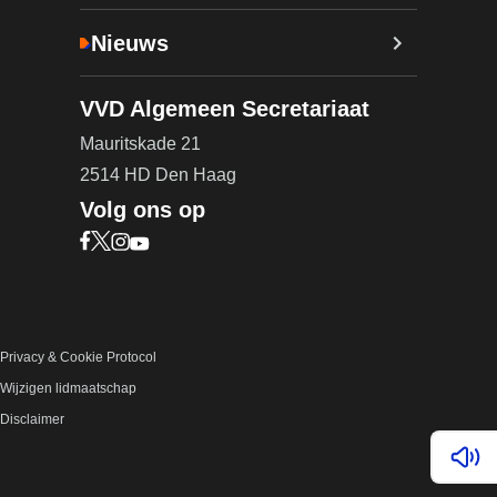
Nieuws
VVD Algemeen Secretariaat
Mauritskade 21
2514 HD Den Haag
Volg ons op
Bezoek onze Facebook pagina (opent in nieuw ta
Bezoek onze X pagina (opent in nieuw tabblad)
Bezoek onze Instagram pagina (opent in nieuw
Bezoek onze YouTube pagina (opent in nieu
Privacy & Cookie Protocol
Wijzigen lidmaatschap
Disclaimer
Lees