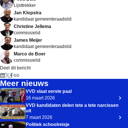
Lijsttrekker
Jan Klopstra
kandidaat gemeenteraadslid
Christine Jellema
commissielid
James Meijer
kandidaat gemeenteraadslid
Marco de Boer
commissielid
Deel dit bericht
Meer nieuws
VVD slaat eerste paal
16 maart 2026
VVD kandidaten delen tete a tete narcissen
uit
7 maart 2026
Politiek schoolreisje