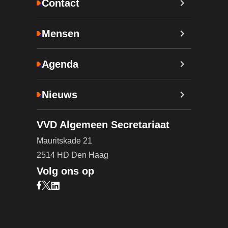
Contact
Mensen
Agenda
Nieuws
VVD Algemeen Secretariaat
Mauritskade 21
2514 HD Den Haag
Volg ons op
Bezoek onze Facebook pagina (opent in nieuw ta
Bezoek onze X pagina (opent in nieuw tabblad)
Bezoek onze LinkedIn pagina (opent in nieuw 