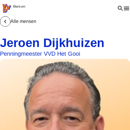
VVD.nl - Ga naar de homepage
Open 
Blaricum
Alle mensen
Jeroen Dijkhuizen
Penningmeester VVD Het Gooi