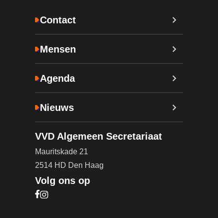
Contact
Mensen
Agenda
Nieuws
VVD Algemeen Secretariaat
Mauritskade 21
2514 HD Den Haag
Volg ons op
Bezoek onze Facebook pagina (opent in nieuw ta
Bezoek onze Instagram pagina (opent in nieuw t