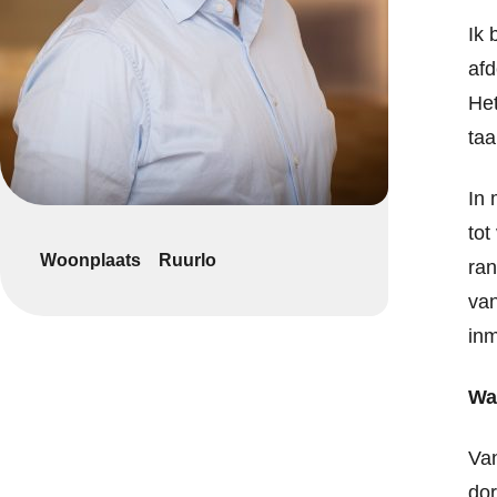
Ik 
afd
Het
taa
In 
tot
Woonplaats
Ruurlo
ran
van
inm
Wat
Van
dor