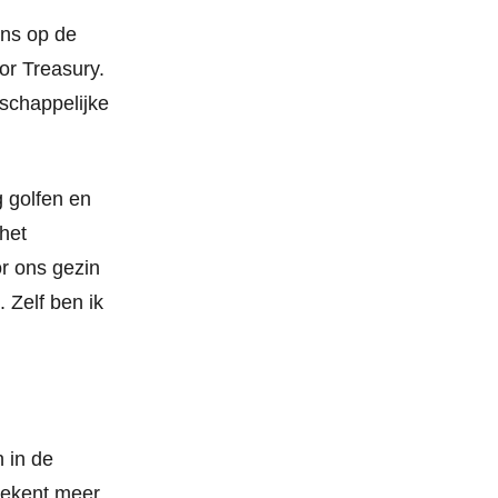
ens
op de
or Treasury.
tschappelijke
ag golfen en
 het
or ons gezin
. Zelf ben ik
 in de
etekent meer