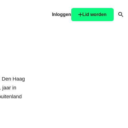
Inloggen
Lid worden
Ope
in Den Haag
 jaar in
buitenland