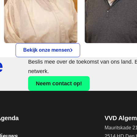
Bekijk onze mensen
e
Beslis mee over de toekomst van ons land. 
netwerk.
Neem contact op!
Agenda
VVD Algeme
Mauritskade 2
Nieuws
2514 HD Den