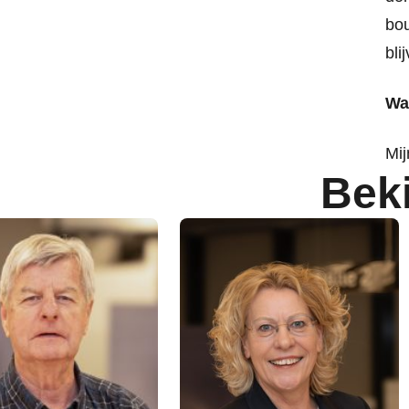
bou
bli
Wa
Mij
Bek