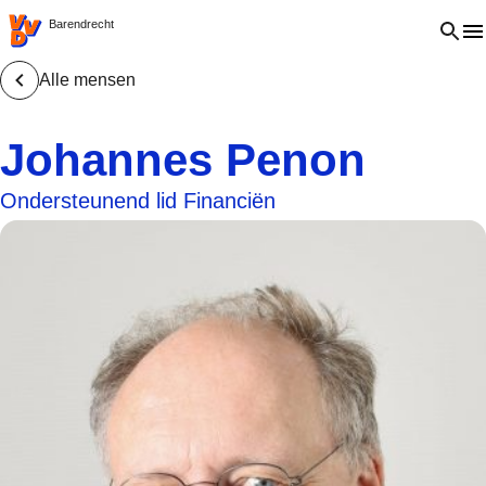
VVD.nl - Ga naar de homepage
Open 
Barendrecht
Alle mensen
Johannes Penon
Ondersteunend lid Financiën