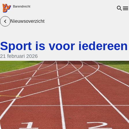
VVD.nl - Ga naar de homepage
Open 
Barendrecht
Nieuwsoverzicht
Sport is voor iedereen
21 februari 2026