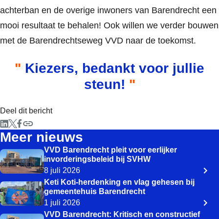
achterban en de overige inwoners van Barendrecht een
mooi resultaat te behalen! Ook willen we verder bouwen
met de Barendrechtseweg VVD naar de toekomst.
Kiezers, bedankt voor jullie
steun!
Deel dit bericht
Meer nieuws
VVD Barendrecht pleit voor eerlijker
invorderingsbeleid bij SVHW
8 juli 2026
Keti Koti-herdenking en vlag gehesen bij
gemeentehuis Barendrecht
1 juli 2026
VVD Barendrecht: Kritisch en constructief