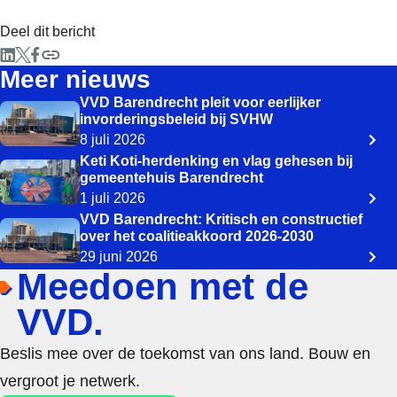
Deel dit bericht
Meer nieuws
VVD Barendrecht pleit voor eerlijker
invorderingsbeleid bij SVHW
8 juli 2026
Keti Koti-herdenking en vlag gehesen bij
gemeentehuis Barendrecht
1 juli 2026
VVD Barendrecht: Kritisch en constructief
over het coalitieakkoord 2026-2030
29 juni 2026
Meedoen met de
VVD.
Beslis mee over de toekomst van ons land. Bouw en
vergroot je netwerk.