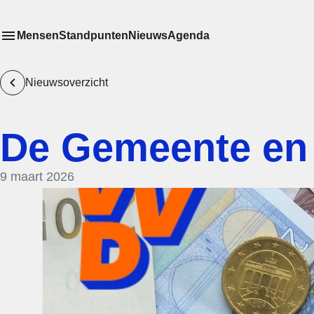
Mensen
Standpunten
Nieuws
Agenda
Toon
Meer menu items
het submenu van
Nieuwsoverzicht
De Gemeente en
9 maart 2026