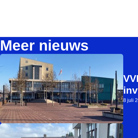
Meer nieuws
VVD
in
8 juli 