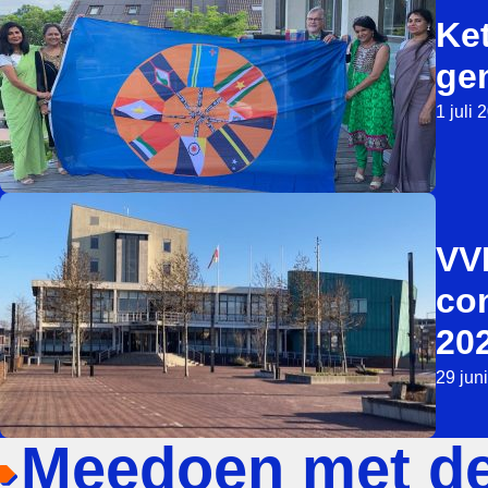
Ket
ge
1 juli 
VV
con
20
29 jun
Meedoen met d