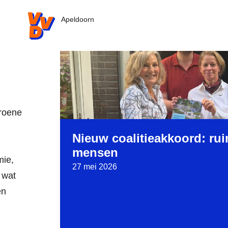
VVD.nl
Apeldoorn
Read more about Nieuw coalitieakkoord: r
roene
Nieuw coalitieakkoord: ru
mensen
mie,
27 mei 2026
 wat
en