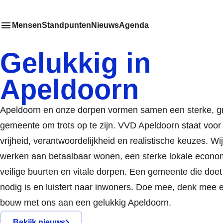
Mensen
Standpunten
Nieuws
Agenda
Toon
Meer menu items
het submenu van
Gelukkig in
Apeldoorn
Apeldoorn en onze dorpen vormen samen een sterke, g
gemeente om trots op te zijn. VVD Apeldoorn staat voor
vrijheid, verantwoordelijkheid en realistische keuzes. Wij
werken aan betaalbaar wonen, een sterke lokale econo
veilige buurten en vitale dorpen. Een gemeente die doet
nodig is en luistert naar inwoners. Doe mee, denk mee 
bouw met ons aan een gelukkig Apeldoorn.
Bekijk nieuws