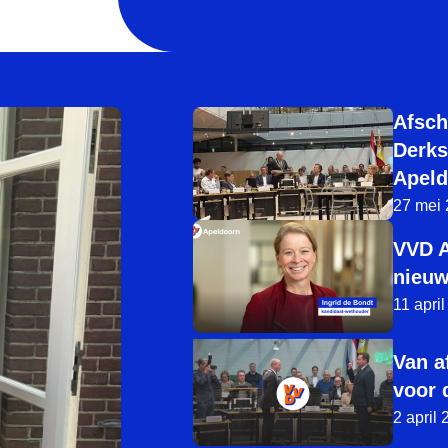
Afsch
Derks
Apeld
27 mei
VVD A
nieuw
11 apri
Van a
voor 
2 april