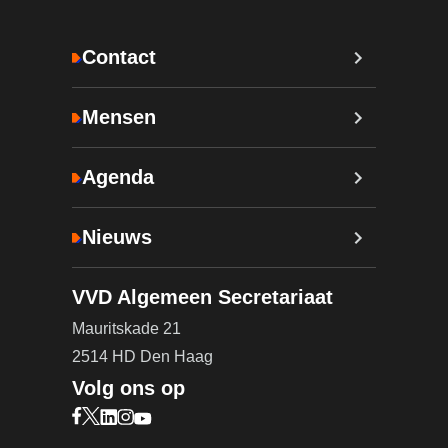
Contact
Mensen
Agenda
Nieuws
VVD Algemeen Secretariaat
Mauritskade 21
2514 HD Den Haag
Volg ons op
Bezoek onze Facebook pagina (opent in nieuw ta
Bezoek onze X pagina (opent in nieuw tabblad)
Bezoek onze LinkedIn pagina (opent in nieuw 
Bezoek onze Instagram pagina (opent in ni
Bezoek onze YouTube pagina (opent in n