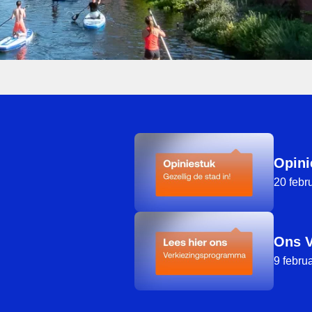
Opinie
20 febr
Ons 
9 febru