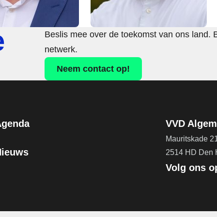
e
Beslis mee over de toekomst van ons land. 
netwerk.
Neem contact op!
Agenda
VVD Algeme
Mauritskade 2
Nieuws
2514 HD Den
Volg ons o