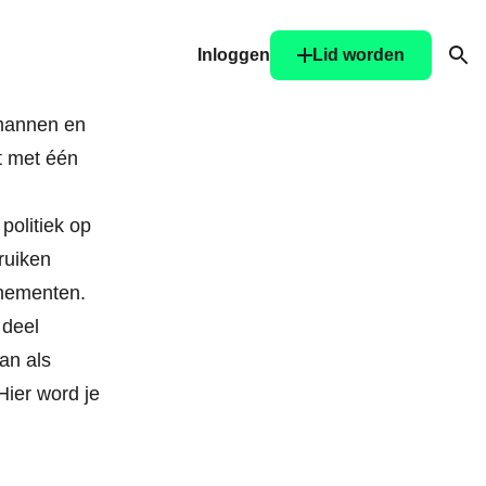
Inloggen
Lid worden
Ope
 mannen en
t met één
 politiek op
ruiken
enementen.
 deel
an als
Hier word je