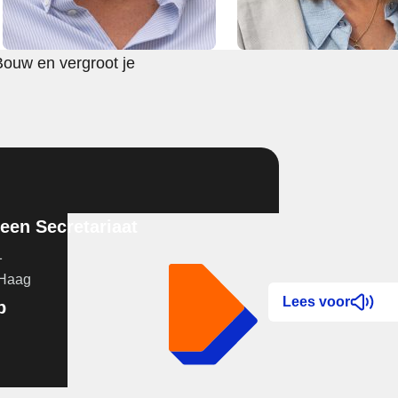
Bouw en vergroot je
en Secretariaat
1
 Haag
Lees voor
p