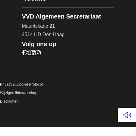
VVD Algemeen Secretariaat
Mauritskade 21
2514 HD Den Haag
Volg ons op
Bezoek onze Facebook pagina (opent in nieuw ta
Bezoek onze X pagina (opent in nieuw tabblad)
Bezoek onze LinkedIn pagina (opent in nieuw 
Bezoek onze Instagram pagina (opent in ni
Privacy & Cookie Protocol
Wijzigen lidmaatschap
Disclaimer
Lees