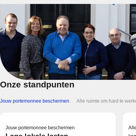
Onze standpunten
Jouw portemonnee beschermen
Alle ruimte om hard te werk
Jouw portemonnee beschermen
All