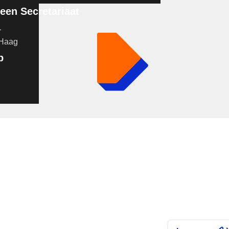
en Secretariaat
1
 Haag
p