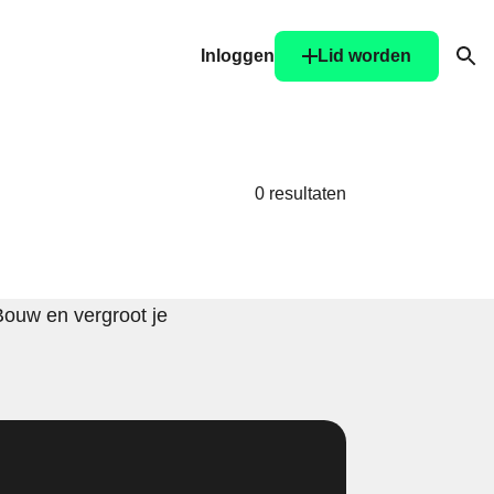
Inloggen
Lid worden
Ope
0 resultaten
Bouw en vergroot je