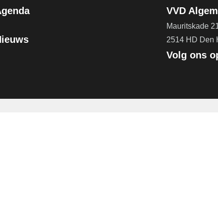
Agenda
VVD Algeme
Mauritskade 2
Nieuws
2514 HD Den
Volg ons o