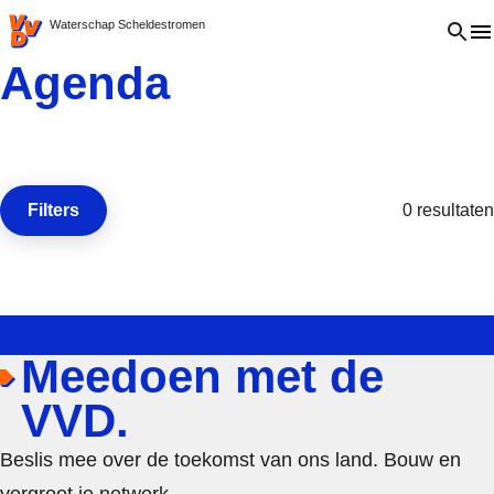
VVD.nl - Ga naar de homepage
Open 
Waterschap Scheldestromen
Agenda
Filters
0 resultaten
Open de
Meedoen met de
VVD.
Beslis mee over de toekomst van ons land. Bouw en