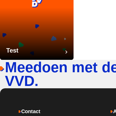
Test
Meedoen met d
VVD.
Contact