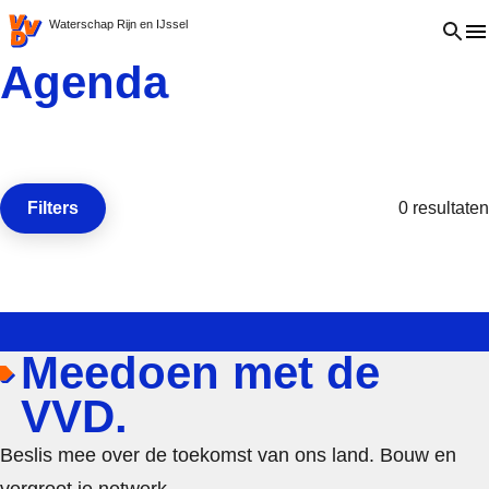
VVD.nl - Ga naar de homepage
Open 
Waterschap Rijn en IJssel
Agenda
Filters
0 resultaten
Open de
Meedoen met de
VVD.
Beslis mee over de toekomst van ons land. Bouw en