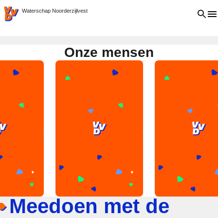
VVD.nl
Open 
Waterschap Noorderzijlvest
Onze mensen
Meedoen met de