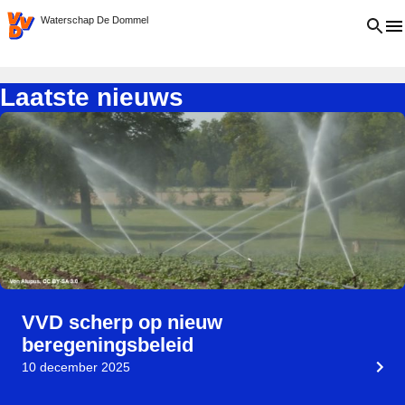
VVD.nl
Open 
Waterschap De Dommel
Laatste nieuws
VVD scherp op nieuw
beregeningsbeleid
10 december 2025