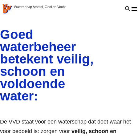
VVD.nl
Open 
Waterschap Amstel, Gooi en Vecht
Goed
waterbeheer
betekent veilig,
schoon en
voldoende
water:
De VVD staat voor een waterschap dat doet waar het
voor bedoeld is: zorgen voor
veilig, schoon en