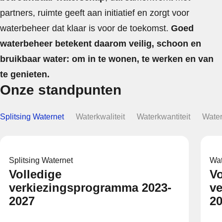
partners, ruimte geeft aan initiatief en zorgt voor
waterbeheer dat klaar is voor de toekomst.
Goed
waterbeheer betekent daarom veilig, schoon en
bruikbaar water: om in te wonen, te werken en van
te genieten.
Onze standpunten
Splitsing Waternet
Waterkwaliteit
Waterkwantiteit
Water
Splitsing Waternet
Wat
Volledige
Vo
verkiezingsprogramma 2023-
v
2027
2