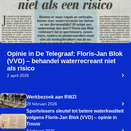
Opinie in De Telegraaf: Floris‑Jan Blok
(VVD) – behandel waterrecreant niet
als risico
2 april 2026
Werkbezoek aan RWZI
28 februari 2026
Sportvissers sleutel tot betere waterkwaliteit
volgens Floris‑Jan Blok (VVD) – opinie in
Trouw
3 februari 2026