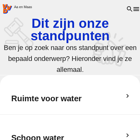
VVD.nl - Ga naar de homepage
Open 
Aa en Maas
Dit zijn onze
standpunten
Ben je op zoek naar ons standpunt over een
bepaald onderwerp? Hieronder vind je ze
allemaal.
Ruimte voor water
Schoon water