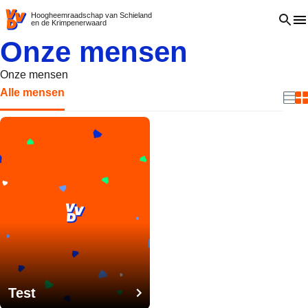
VVD.nl - Ga naar de homepage
Open 
Hoogheemraadschap van Schieland
en de Krimpenerwaard
Onze mensen
Onze mensen
Alle mensen
Beki
B
Test