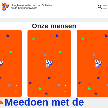
VVD.nl
Open 
Hoogheemraadschap van Schieland
en de Krimpenerwaard
Onze mensen
Meedoen met de