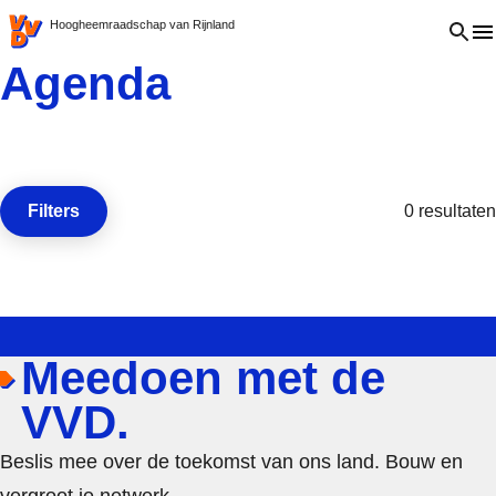
VVD.nl - Ga naar de homepage
Open 
Hoogheemraadschap van Rijnland
Agenda
Filters
0 resultaten
Open de
Meedoen met de
VVD.
Beslis mee over de toekomst van ons land. Bouw en