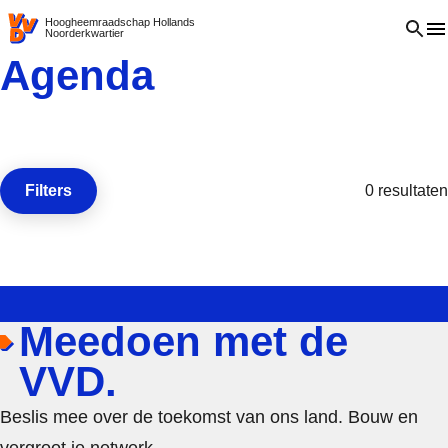
VVD.nl - Ga naar de homepage
Open 
Hoogheemraadschap Hollands
Noorderkwartier
Agenda
Filters
0 resultaten
Open de
Meedoen met de
VVD.
Beslis mee over de toekomst van ons land. Bouw en