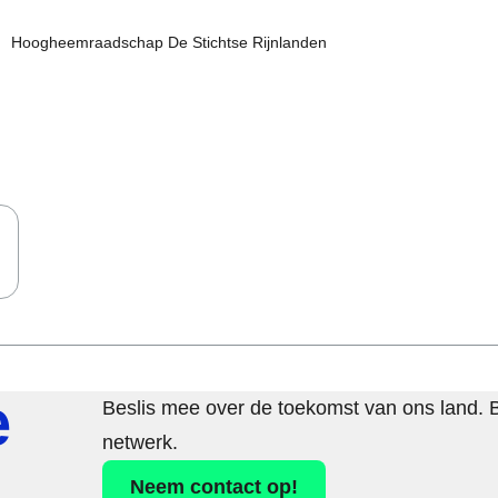
 Ga naar de homepage
Hoogheemraadschap De Stichtse Rijnlanden
e
Beslis mee over de toekomst van ons land. 
netwerk.
Neem contact op!