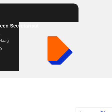
en Secretariaat
1
 Haag
p