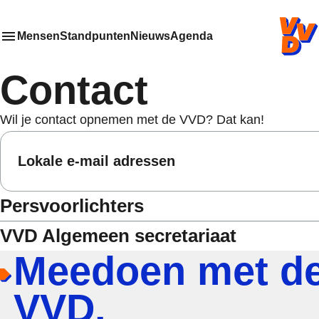
VVD.nl -
Mensen
Standpunten
Nieuws
Agenda
Toon
Meer menu items
het submenu van
Contact
Wil je contact opnemen met de VVD? Dat kan!
Lokale e-mail adressen
Persvoorlichters
VVD Algemeen secretariaat
Meedoen met d
VVD.