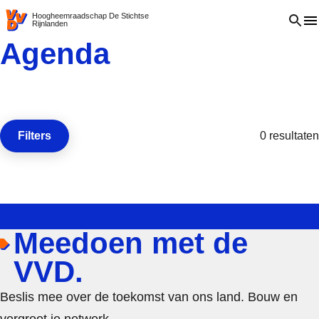
VVD.nl - Ga naar de homepage
Open 
Hoogheemraadschap De Stichtse
Rijnlanden
Agenda
Filters
0 resultaten
Open de
Meedoen met de
VVD.
Beslis mee over de toekomst van ons land. Bouw en