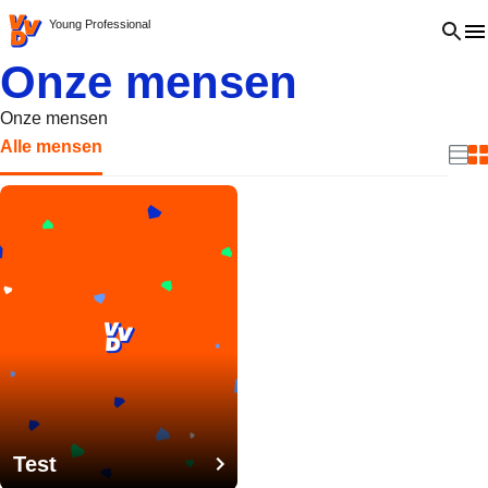
VVD.nl - Ga naar de homepage
Open 
Young Professional
Onze mensen
Onze mensen
Alle mensen
Beki
B
Test