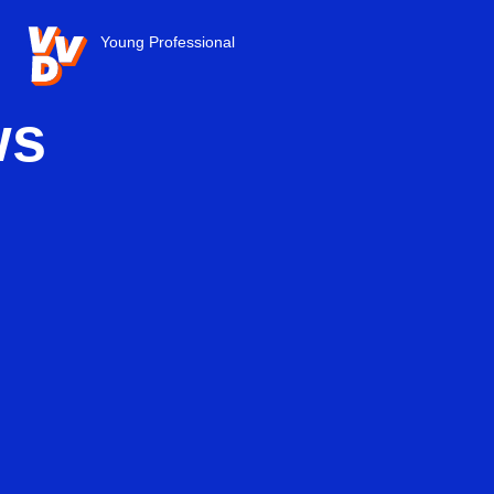
VVD.nl - Ga naar de homepage
Young Professional
ws