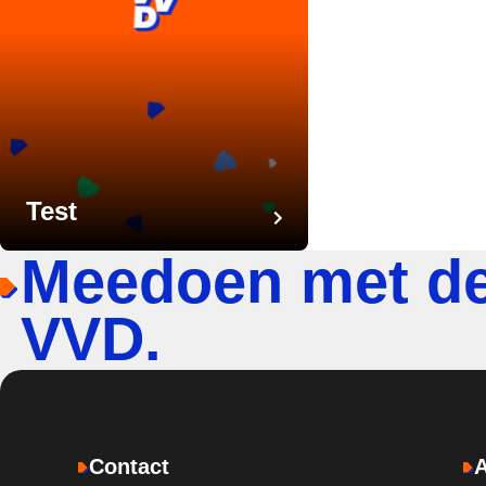
Test
Meedoen met d
VVD.
Contact