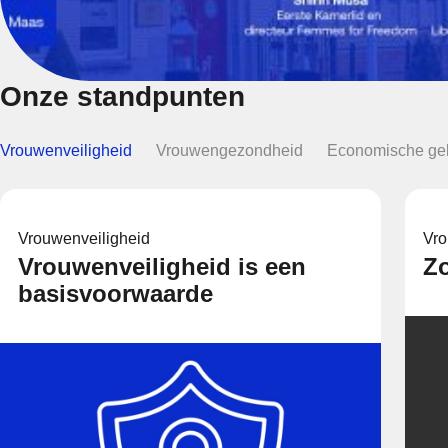
Onze standpunten
Vrouwenveiligheid
Vrouwengezondheid
Economische gel
Vrouwenveiligheid
Vr
Vrouwenveiligheid is een
Zo
basisvoorwaarde