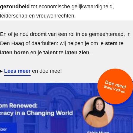
gezondheid
tot economische gelijkwaardigheid,
leiderschap en vrouwenrechten.
En of je nou droomt van een rol in de gemeenteraad, in
Den Haag of daarbuiten: wij helpen je om je
stem
te
laten horen
en je
talent
te
laten zien
.
▸
Lees meer
en doe mee!
Doe mee!
Word VVD'er.