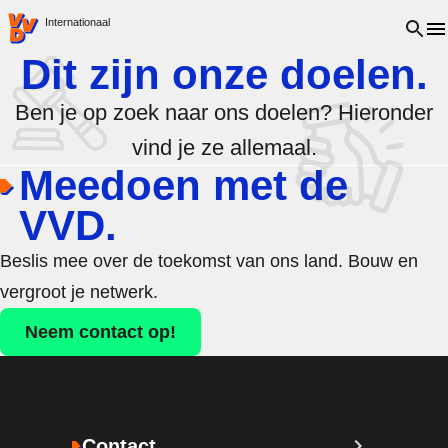
VVD.nl - Ga naar de homepage
Open 
Internationaal
Dit zijn onze doelen.
Ben je op zoek naar ons doelen? Hieronder
vind je ze allemaal.
Meedoen met de
VVD.
Beslis mee over de toekomst van ons land. Bouw en
vergroot je netwerk.
Neem contact op!
Contact